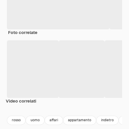
Foto correlate
Video correlati
Premium
Premium
Premium
Premium
rosso
uomo
affari
appartamento
indietro
fac