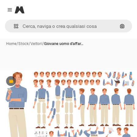
Magnific
Close menu
Cerca 
Home
/
Stock
/
Vettori
/
Giovane uomo d'affar…
Premium