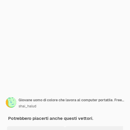
Giovane uomo di colore che lavora al computer portatile. Freelance, lavoro a distanza, studio online, concetto di lavoro da casa. Stile piano Illustrazione vettoriale.
shai_halud
Potrebbero piacerti anche questi vettori.