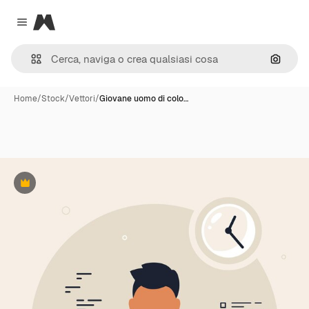
Magnific
Close menu
Cerca 
Home
/
Stock
/
Vettori
/
Giovane uomo di colo…
Premium