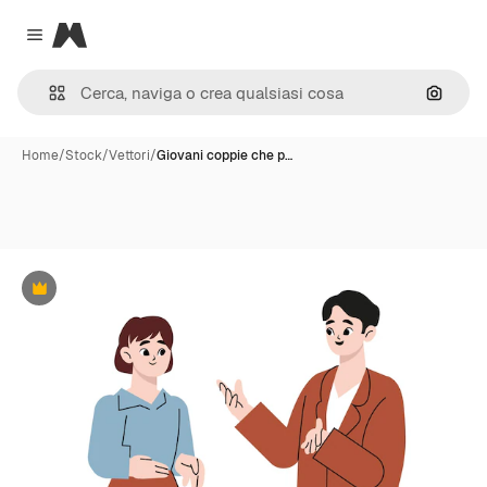
Magnific
Close menu
Cerca 
Home
/
Stock
/
Vettori
/
Giovani coppie che p…
Premium