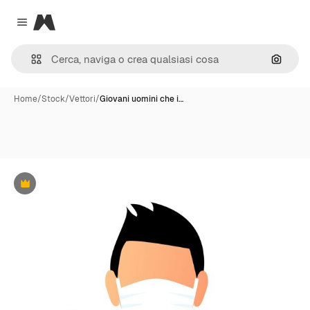
Magnific
Close menu
Cerca 
Home
/
Stock
/
Vettori
/
Giovani uomini che i…
Premium