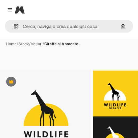
Magnific
Close menu
Cerca 
Home
/
Stock
/
Vettori
/
Giraffa al tramonto …
Premium