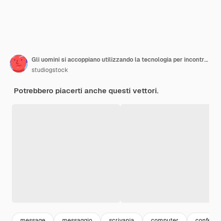
Gli uomini si accoppiano utilizzando la tecnologia per incontrarsi online sul posto di lavoro
studiogstock
Potrebbero piacerti anche questi vettori.
message
messaggio
scrivania
computer
conferen