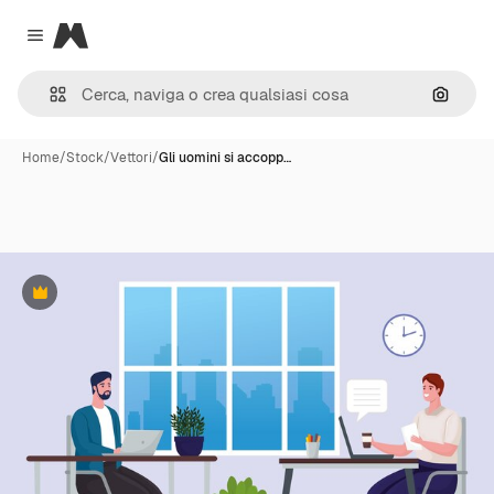
Magnific
Close menu
Cerca 
Home
/
Stock
/
Vettori
/
Gli uomini si accopp…
Premium