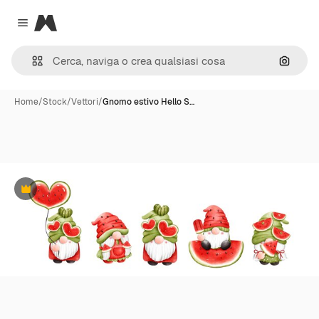
Magnific
Close menu
Cerca 
Home
/
Stock
/
Vettori
/
Gnomo estivo Hello S…
Premium