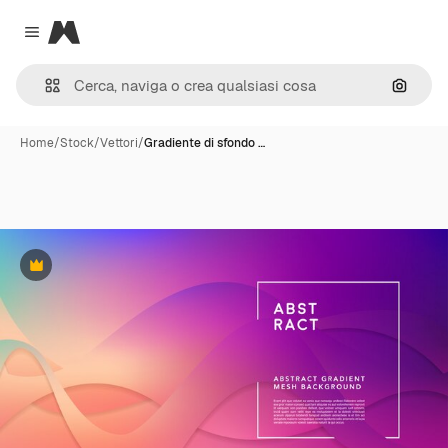
Magnific
Close menu
Cerca 
Home
/
Stock
/
Vettori
/
Gradiente di sfondo …
Premium