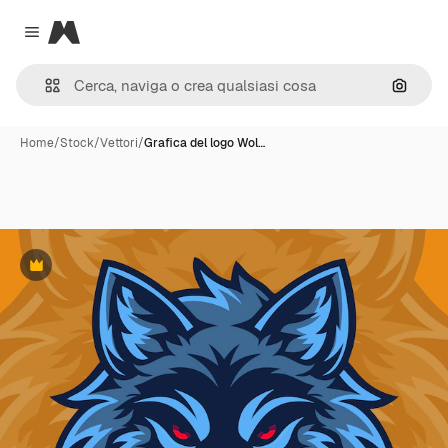
Magnific
Close menu
Cerca 
Home
/
Stock
/
Vettori
/
Grafica del logo Wol…
Premium