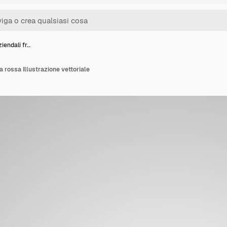
ziendali fr…
ia rossa Illustrazione vettoriale