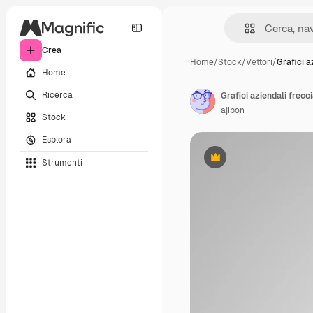
Crea
Home
/
Stock
/
Vettori
/
Grafici a
Home
Ricerca
Grafici aziendali frecc
ajibon
Stock
Esplora
Strumenti
Premium