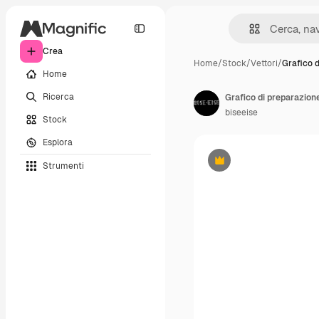
Crea
Home
/
Stock
/
Vettori
/
Grafico d
Home
Ricerca
Grafico di preparazione
biseeise
Stock
Esplora
Strumenti
Premium