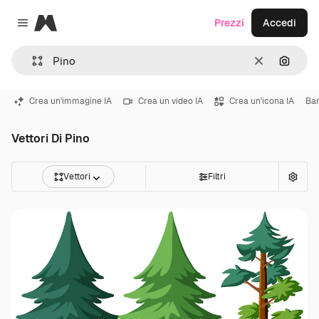
Magnific
Prezzi
Accedi
Close menu
Cancella
Cerca 
Crea un'immagine IA
Crea un video IA
Crea un'icona IA
Ba
Vettori Di Pino
Vettori
Filtri