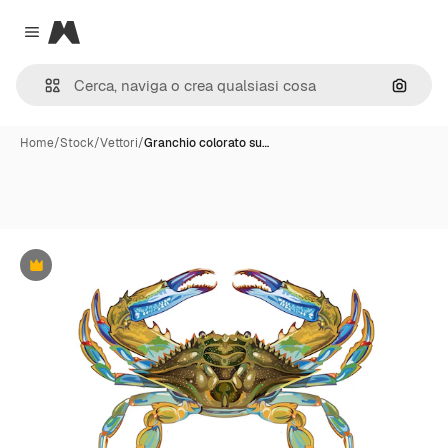
Magnific
Close menu
Cerca 
Home
/
Stock
/
Vettori
/
Granchio colorato su…
Premium