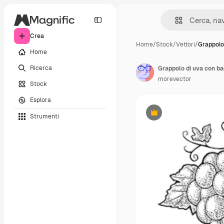
Crea
Home
/
Stock
/
Vettori
/
Grappolo
Home
Ricerca
Grappolo di uva con bac
morevector
Stock
Esplora
Strumenti
Premium