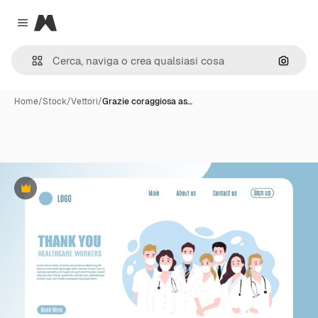
Magnific
Close menu
Cerca 
Home
/
Stock
/
Vettori
/
Grazie coraggiosa as…
Premium