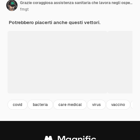
Grazie coraggiosa assistenza sanitaria che lavora negli ospedali e combatte l'epidemia di coronavirus. Illustrazione
fmgt
Potrebbero piacerti anche questi vettori.
covid
bacteria
care medical
virus
vaccino
ba