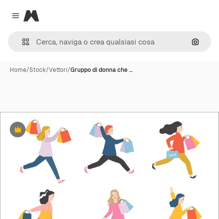
Magnific
Close menu
Cerca 
Home
/
Stock
/
Vettori
/
Gruppo di donna che …
Premium