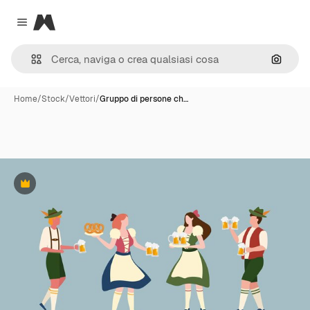
Magnific
Close menu
Cerca 
Home
/
Stock
/
Vettori
/
Gruppo di persone ch…
Premium