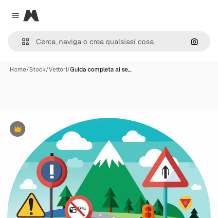
Magnific
Close menu
Cerca 
Home
/
Stock
/
Vettori
/
Guida completa ai se…
Premium