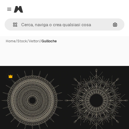
Magnific
Close menu
Cerca 
Home
/
Stock
/
Vettori
/
Guilloche
Premium