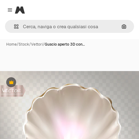
Magnific
Close menu
Cerca 
Home
/
Stock
/
Vettori
/
Guscio aperto 3D con…
Premium