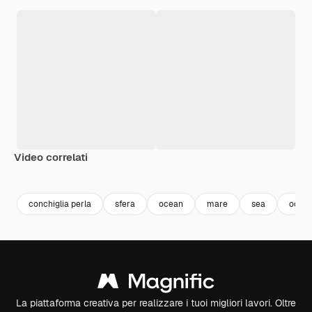
Video correlati
Premium
Premium
Generato dall'IA
Premium
Premium
Generato da
conchiglia perla
sfera
ocean
mare
sea
ocea
La piattaforma creativa per realizzare i tuoi migliori lavori. Oltre