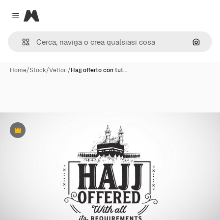
Magnific
Close menu
Cerca 
Home
/
Stock
/
Vettori
/
Hajj offerto con tut…
Premium