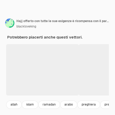
Hajj offerto con tutte le sue esigenze è ricompensa con il paradiso
blackloveking
Potrebbero piacerti anche questi vettori.
allah
islam
ramadan
arabo
preghiera
pregar