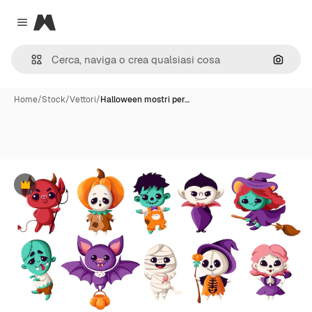
Magnific
Close menu
Cerca 
Home
/
Stock
/
Vettori
/
Halloween mostri per…
Premium