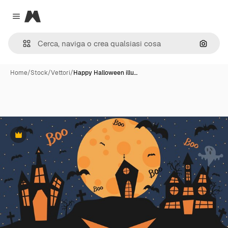
Magnific
Close menu
Cerca 
Home
/
Stock
/
Vettori
/
Happy Halloween illu…
Premium