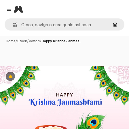
Magnific
Close menu
Cerca 
Home
/
Stock
/
Vettori
/
Happy Krishna Janmas…
Premium