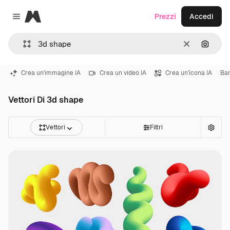
Magnific
Prezzi
Accedi
Close menu
Cancella
Cerca 
Crea un'immagine IA
Crea un video IA
Crea un'icona IA
Ba
Vettori Di 3d shape
Vettori
Filtri