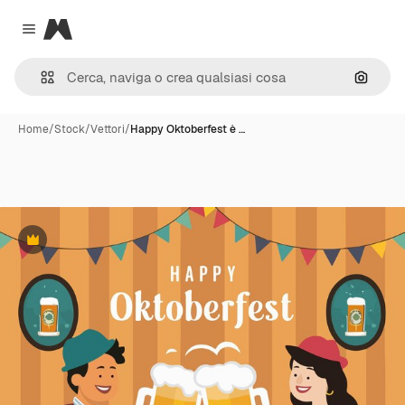
Magnific
Close menu
Cerca 
Home
/
Stock
/
Vettori
/
Happy Oktoberfest è …
Premium