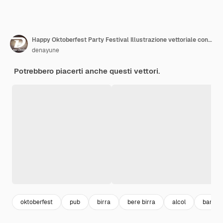
Happy Oktoberfest Party Festival Illustrazione vettoriale con barili di birra, salsicce, pan di zenzero, bandiera tedesca e grano sullo sfondo piatto
denayune
Potrebbero piacerti anche questi vettori.
oktoberfest
pub
birra
bere birra
alcol
bar