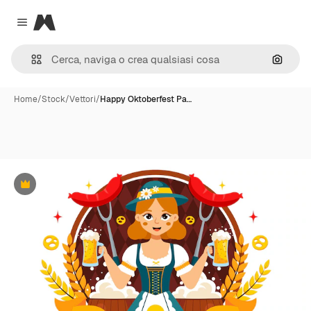
Magnific
Close menu
Cerca 
Home
/
Stock
/
Vettori
/
Happy Oktoberfest Pa…
Premium