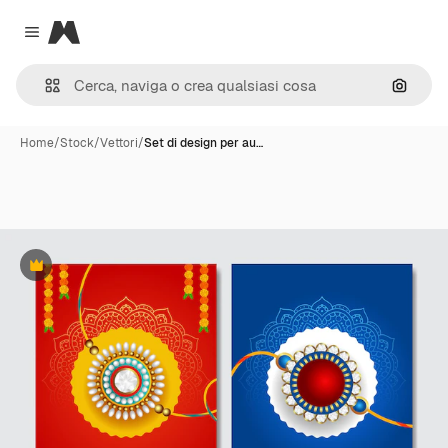
Magnific
Close menu
Cerca 
Home
/
Stock
/
Vettori
/
Set di design per au…
Premium