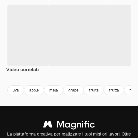
Video correlati
Premium
Premium
Generato dall'IA
Premium
Premium
Generato da
uva
apple
mela
grape
fruits
frutta
fichi
La piattaforma creativa per realizzare i tuoi migliori lavori. Oltre