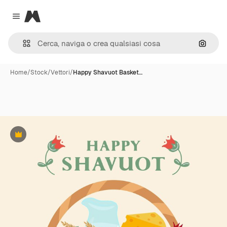
Magnific
Close menu
Cerca 
Home
/
Stock
/
Vettori
/
Happy Shavuot Basket…
Premium