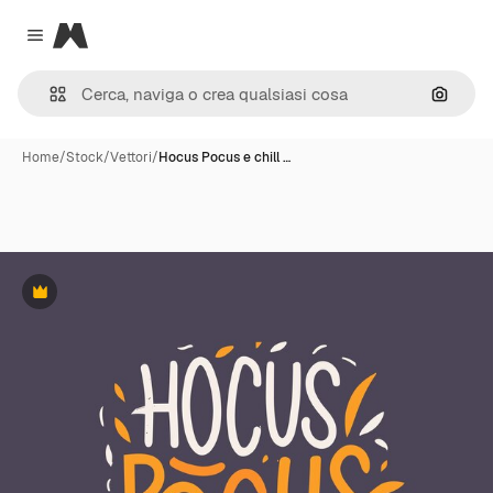
Magnific
Close menu
Cerca 
Home
/
Stock
/
Vettori
/
Hocus Pocus e chill …
Premium