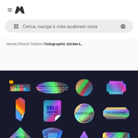
Magnific
Close menu
Cerca 
Home
/
Stock
/
Vettori
/
Holographic stickers…
Premium