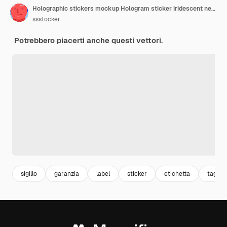
Holographic stickers mockup Hologram sticker iridescent neon label silver metal emblem shiny gradient badge foil tag geometric rombus shape realistic decent vector illustration
ssstocker
Potrebbero piacerti anche questi vettori.
sigillo
garanzia
label
sticker
etichetta
tag