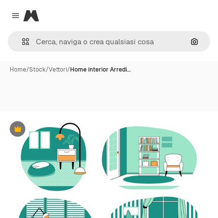
Magnific
Close menu
Cerca 
Home
/
Stock
/
Vettori
/
Home interior Arredi…
Premium