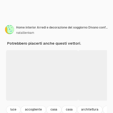
Home interior Arredi e decorazione del soggiorno Divano confortevole Armchair e libreria Pianta in vaso di fiori Tenda per finestra Tavolo per computer Set di arredi per appartamenti vettoriali
natalllenkam
Potrebbero piacerti anche questi vettori.
luce
accogliente
casa
casa
architettura
scri