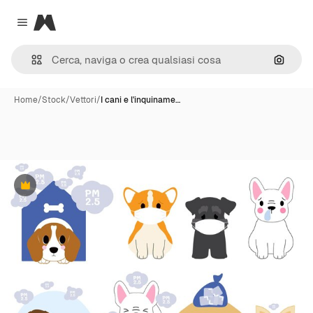
Magnific
Close menu
Cerca 
Home
/
Stock
/
Vettori
/
I cani e l'inquiname…
Premium