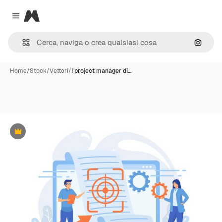
Magnific
Close menu
Cerca 
Home
/
Stock
/
Vettori
/
I project manager di…
Premium