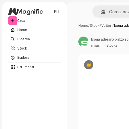
Crea
Home
/
Stock
/
Vettori
/
Icona ade
Home
Ricerca
Icona adesivo piatto s
smashingstocks
Stock
Esplora
Strumenti
Premium