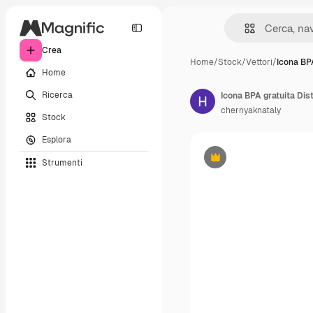
Crea
Home
/
Stock
/
Vettori
/
Icona BP
Home
Ricerca
chernyaknataly
Stock
Esplora
Strumenti
Premium