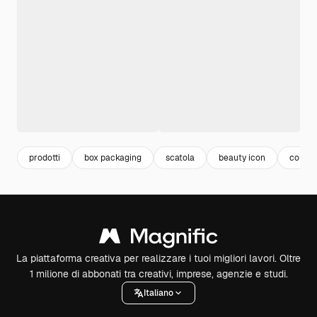
prodotti
box packaging
scatola
beauty icon
conten
La piattaforma creativa per realizzare i tuoi migliori lavori. Oltre
1 milione di abbonati tra creativi, imprese, agenzie e studi.
Italiano