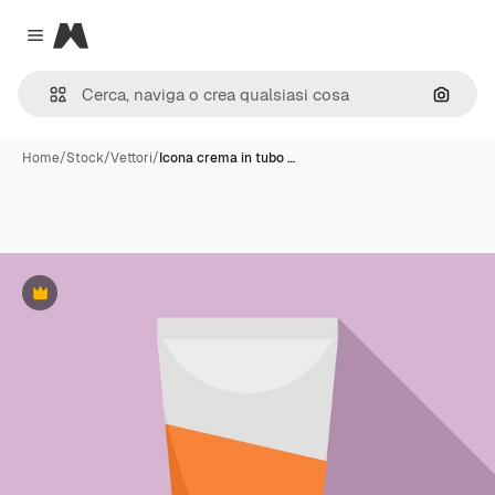
Magnific
Close menu
Cerca 
Home
/
Stock
/
Vettori
/
Icona crema in tubo …
Premium