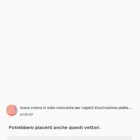
Icona crema in tubo colorante per capelli Illustrazione piatta dell'icona vettoriale crema in tubo colorante per capelli per il web design
anatolir
Potrebbero piacerti anche questi vettori.