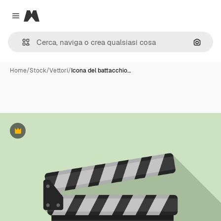
Magnific
Close menu
Cerca 
Home
/
Stock
/
Vettori
/
Icona del battacchio…
Premium