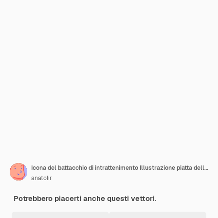
Icona del battacchio di intrattenimento Illustrazione piatta dell'icona vettoriale del battacchio di intrattenimento per il web design
anatolir
Potrebbero piacerti anche questi vettori.