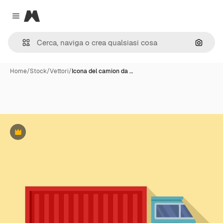
Magnific
Close menu
Cerca 
Home
/
Stock
/
Vettori
/
Icona del camion da …
Premium