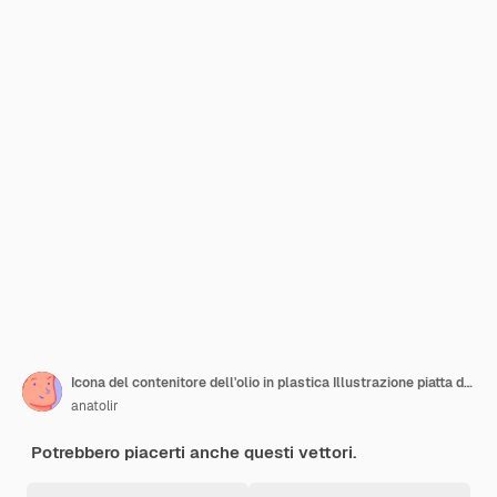
Icona del contenitore dell'olio in plastica Illustrazione piatta dell'icona del vettore del contenitore dell'olio in plastica isolata su sfondo bianco
anatolir
Potrebbero piacerti anche questi vettori.