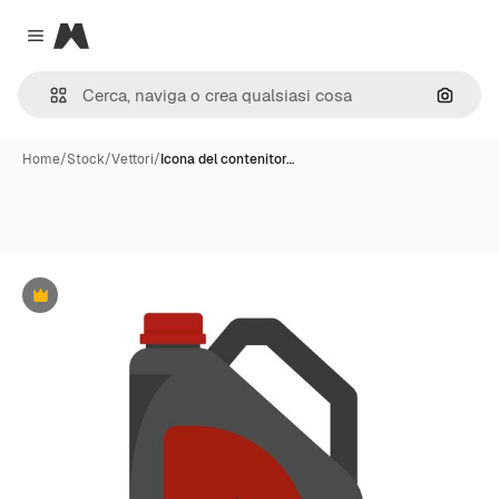
Magnific
Close menu
Cerca 
Home
/
Stock
/
Vettori
/
Icona del contenitor…
Premium