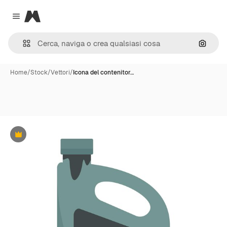
Magnific
Close menu
Cerca 
Home
/
Stock
/
Vettori
/
Icona del contenitor…
Premium