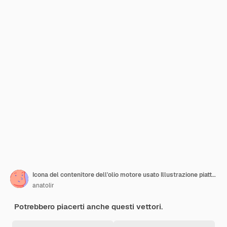
Icona del contenitore dell'olio motore usato Illustrazione piatta dell'icona del vettore del contenitore dell'olio motore usato isolata su sfondo bianco
anatolir
Potrebbero piacerti anche questi vettori.