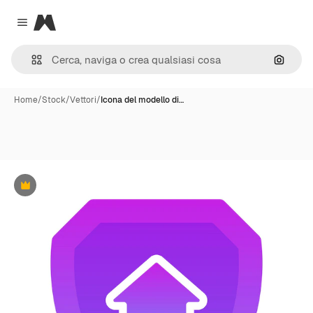
Magnific
Close menu
Cerca 
Home
/
Stock
/
Vettori
/
Icona del modello di…
Premium