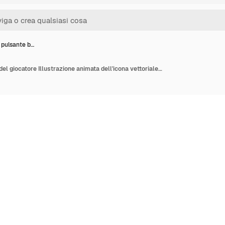
 pulsante b…
Icona del pulsante blu del giocatore Illustrazione animata dell'icona vettoriale del pulsante azzurro del giocatore per il web