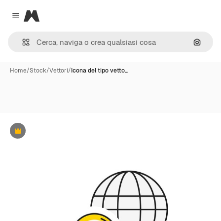
Magnific
Close menu
Cerca 
Home
/
Stock
/
Vettori
/
Icona del tipo vetto…
Premium