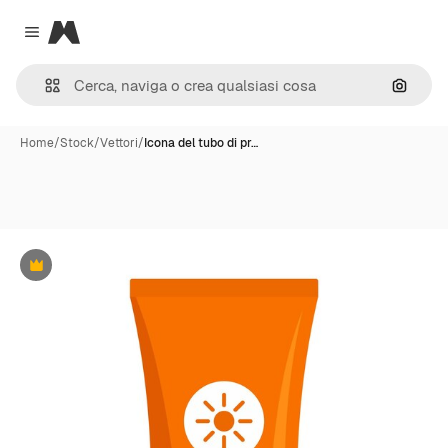
Magnific
Close menu
Cerca 
Home
/
Stock
/
Vettori
/
Icona del tubo di pr…
Premium