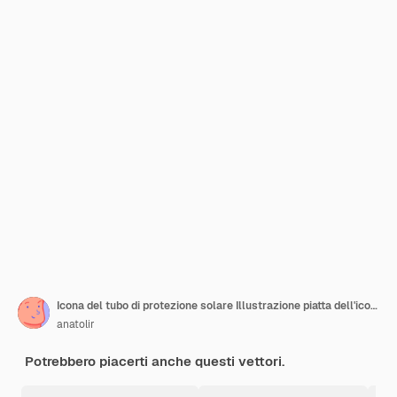
Icona del tubo di protezione solare Illustrazione piatta dell'icona vettoriale del tubo di protezione solare per il web design
anatolir
Potrebbero piacerti anche questi vettori.