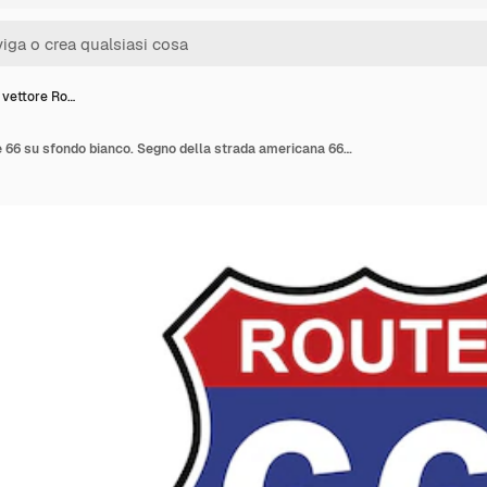
 vettore Ro…
Icona del vettore Route 66 su sfondo bianco. Segno della strada americana 66. Vettore 10 EPS.