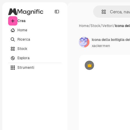
Crea
Home
/
Stock
/
Vettori
/
Icona del
Home
Ricerca
Icona della bottiglia d
xackermen
Stock
Esplora
Strumenti
Premium