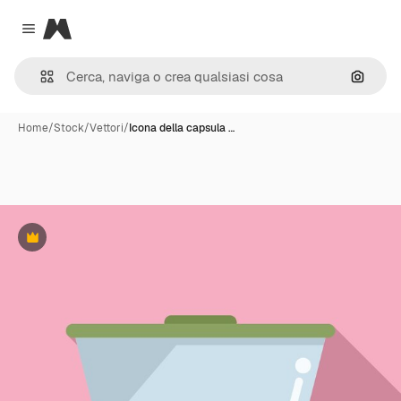
Magnific
Close menu
Cerca 
Home
/
Stock
/
Vettori
/
Icona della capsula …
Premium