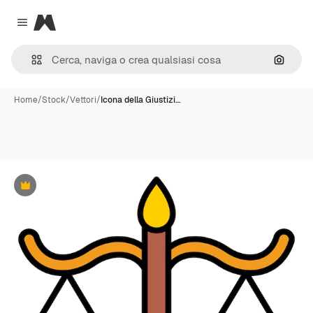
Magnific
Close menu
Cerca 
Home
/
Stock
/
Vettori
/
Icona della Giustizi…
Premium