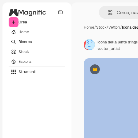
Crea
Home
/
Stock
/
Vettori
/
Icona del
Home
Ricerca
vector_artist
Stock
Esplora
Strumenti
Premium