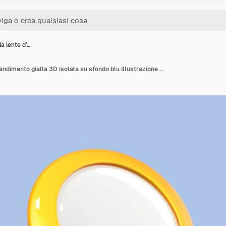
la lente d'…
Icona della lente d'ingrandimento gialla 3D isolata su sfondo blu Illustrazione 3d vettoriale lente d'ingrandimento volumetrica in plastica